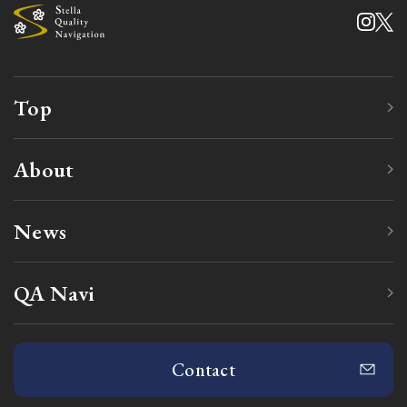
Top
About
News
QA Navi
Contact