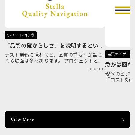
QAリードPJ事例
「品質の確からしさ」を説明するという
こと：説明責任と向き合ったプロジェク
品質ナビゲーシ
テスト業務に携わると、品質の重要性が語ら
トの事例
れる場面は多々あります。 プロジェクトとし
急がば回れ
ては、不具合の検出率、不具合傾向の分析な
2024.11.19
するな「品
ど色々なアプローチをもって品質の確からし
現代のビジネ
さを証明していくことが求められます。私も
「コスト効率
以前、品質分析の担 […]
あります。特
急ぐ場面では
ちです。しか
れてはいけませ
View More